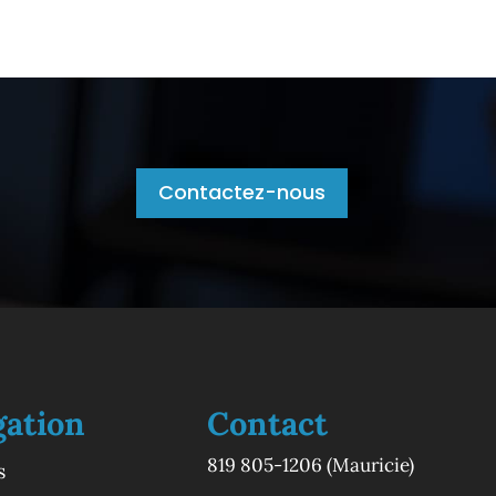
Contactez-nous
gation
Contact
819 805-1206
(Mauricie)
s