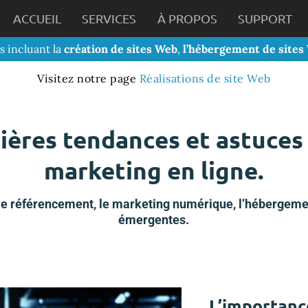
ACCUEIL
SERVICES
À PROPOS
SUPPORT
s incluant la
création de sites Web
,
l’hébergement de sites
Visitez notre page
Réalisations de site Web
ières tendances et astuces
marketing en ligne.
 le référencement, le marketing numérique, l’hébergement
émergentes.
L’importanc