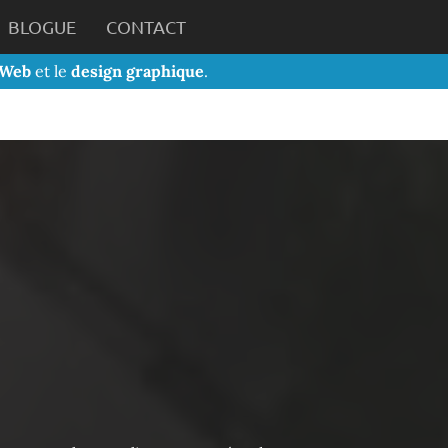
BLOGUE
CONTACT
 Web
et le
design graphique
.