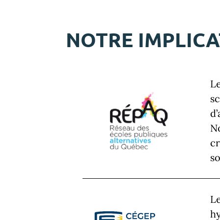
NOTRE IMPLIC
Le
sc
d’
No
cr
so
Le
hy