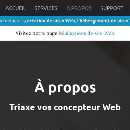
ACCUEIL
SERVICES
À PROPOS
SUPPORT
s incluant la
création de sites Web
,
l’hébergement de sites
Visitez notre page
Réalisations de site Web
À propos
Triaxe vos concepteur Web