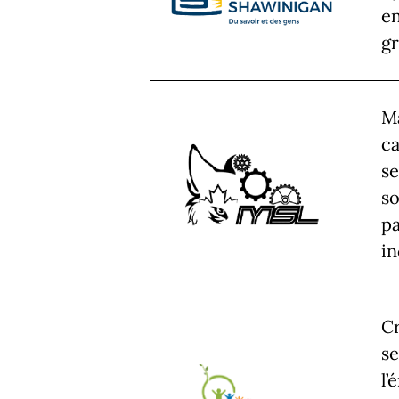
en
gr
Ma
ca
se
so
pa
in
Cr
se
l’