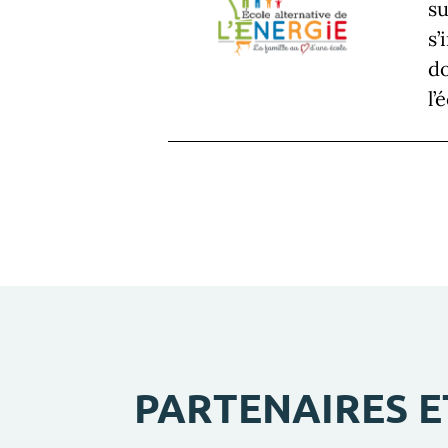
su
s’
do
l’
PARTENAIRES 