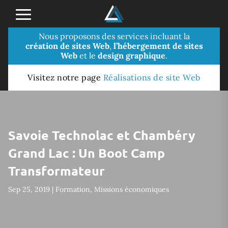
Nous proposons des services incluant la
création de sites Web
,
l’hébergement de sites
Web
et le
design graphique
.
Visitez notre page
Réalisations de site Web
Savoie Technolac et Chambéry
Grand Lac : Un Boot Camp
Transformateur
Sep 25, 2019
|
Formation
,
Missions économiques