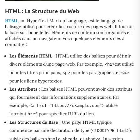
HTML : La Structure du Web
HTML
, ou HyperText Markup Language, est le langage de
balisage utilisé pour créer la structure des pages web. Il fournit
la base sur laquelle les éléments de contenu sont organisés et
affichés dans un navigateur. Voici quelques éléments clés à
connaître :
Les Éléments HTML
: HTML utilise des balises pour définir
divers éléments d’une page web. Par exemple,
est utilisé
<h1>
pour les titres principaux,
pour les paragraphes, et
<p>
<a>
pour les liens hypertextes.
Les Attributs
: Les balises HTML peuvent avoir des attributs
qui fournissent des informations supplémentaires. Par
exemple,
utilise
<a href="https://example.com">
l’attribut
pour spécifier l’URL du lien.
href
Les Structures de Base
: Une page HTML typique
commence par une déclaration de type (
),
<!DOCTYPE html>
suivie des balises
,
, et
. La section
<html>
<head>
<body>