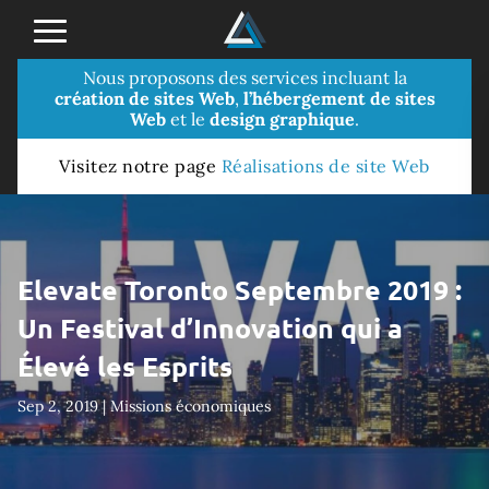
Nous proposons des services incluant la
création de sites Web
,
l’hébergement de sites
Web
et le
design graphique
.
Visitez notre page
Réalisations de site Web
Elevate Toronto Septembre 2019 :
Un Festival d’Innovation qui a
Élevé les Esprits
Sep 2, 2019
|
Missions économiques